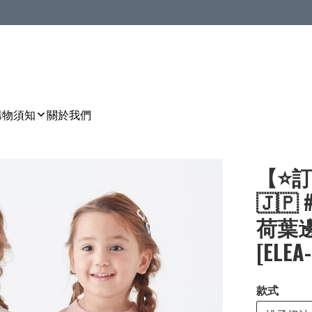
購物須知
關於我們
【⭐訂
🇯🇵
荷葉邊
[ELEA
款式