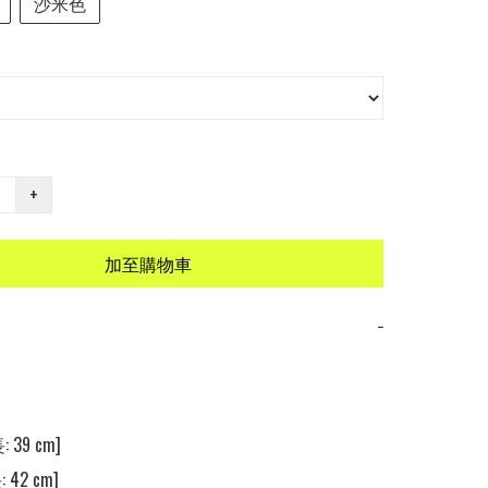
沙米色
+
加至購物車
−
 39 cm]

 42 cm]
