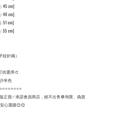
 45 cm]

 48 cm]

 51 cm]

 55 cm]

（平紋針織）

可供選擇🎨

 沙米色

⭐⭐⭐⭐⭐⭐⭐⭐

版正貨✅承諾會員商店，絕不出售🚫淘寶、偽貨
安心選購😊😊
