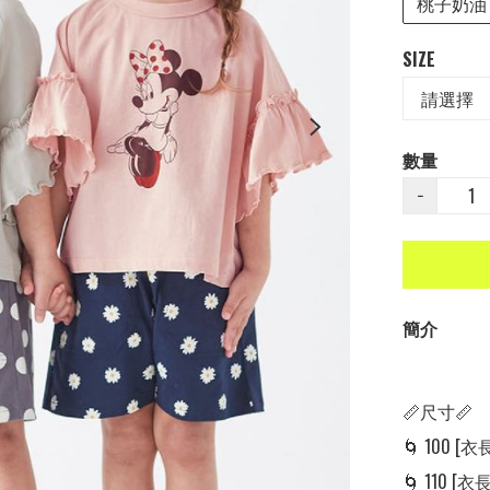
桃子奶油
SIZE
數量
−
簡介
📏尺寸📏

🌀 100 [衣長:
🌀 110 [衣長: