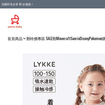
消費即享全單 95 折優惠！
購物滿 HKD 900.00即享免運費優惠！（適用於 本地送貨、本地取貨 )
首頁
商品
🈹特價專區 SALE🈹
Minecraft
Sanrio
Disney
Pokemon