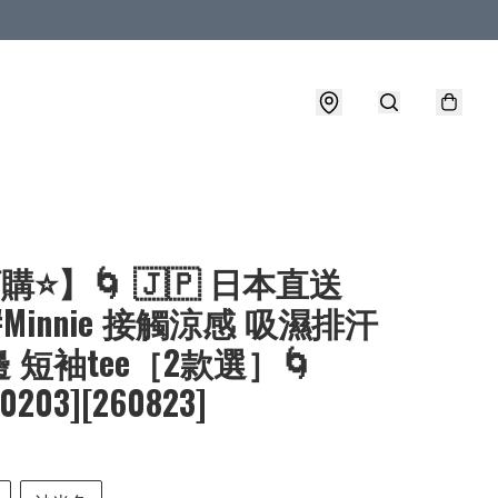
購⭐】🌀 🇯🇵 日本直送
 #Minnie 接觸涼感 吸濕排汗
 短袖tee［2款選］🌀
-0203][260823]