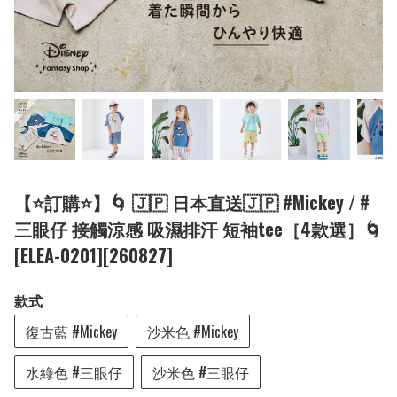
【⭐訂購⭐】🌀 🇯🇵 日本直送🇯🇵 #Mickey / #
三眼仔 接觸涼感 吸濕排汗 短袖tee［4款選］🌀
[ELEA-0201][260827]
款式
復古藍 #Mickey
沙米色 #Mickey
水綠色 #三眼仔
沙米色 #三眼仔