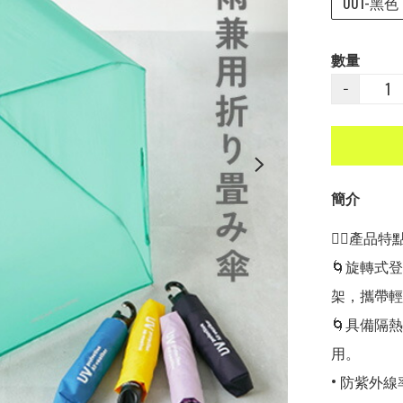
001-黑色
數量
−
簡介
👍🏻產品特點👍
🌀旋轉式
架，攜帶輕
🌀具備隔
用。

• 防紫外線