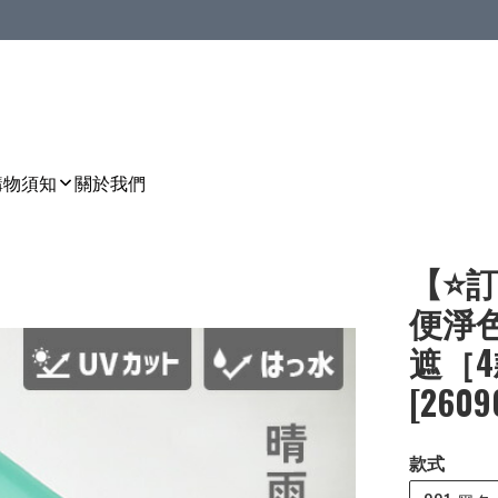
購物須知
關於我們
【⭐訂
便淨色
遮［4款
[2609
款式