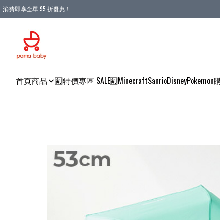
消費即享全單 95 折優惠！
購物滿 HKD 900.00即享免運費優惠！（適用於 本地送貨、本地取貨 )
首頁
商品
🈹特價專區 SALE🈹
Minecraft
Sanrio
Disney
Pokemon