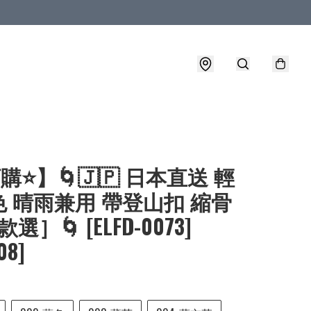
購⭐】🌀🇯🇵 日本直送 輕
 晴雨兼用 帶登山扣 縮骨
選］🌀 [ELFD-0073]
08]