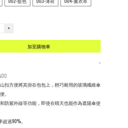
002-藍色
003-薄荷
004-薰衣草
+
加至購物車
−
🏻

登山扣方便將其掛在包包上，輕巧耐用的玻璃纖維傘
便。

熱和防紫外線等功能，即使在晴天也能作為遮陽傘使
率超過90%。
