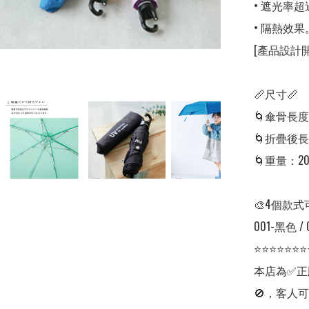
• 遮光率超過
• 隔熱效果。
[產品設計開
📏尺寸📏

🌀傘骨長度：
🌀折疊後長度
🌀重量：200
🎨4個款式
001-黑色 /
⭐⭐⭐⭐⭐⭐⭐
本店為✅正
🚫，客人可