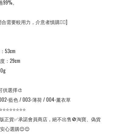
99%。



合需要較用力，介意者慎購🙇‍♀️]

53cm

：29cm

g

可供選擇🎨

 002-藍色 / 003-薄荷 / 004-薰衣草

⭐⭐⭐⭐⭐⭐⭐⭐

版正貨✅承諾會員商店，絕不出售🚫淘寶、偽貨
安心選購😊😊
