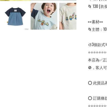
🌀 130 [衣長:
👀素材👀

🌀主體：10
🎨3個款式
⭐⭐⭐⭐⭐⭐⭐
本店為✅正
🚫，客人可
⭕ 此貨品為
⭕ 訂購條款
⭐⭐⭐⭐⭐⭐⭐