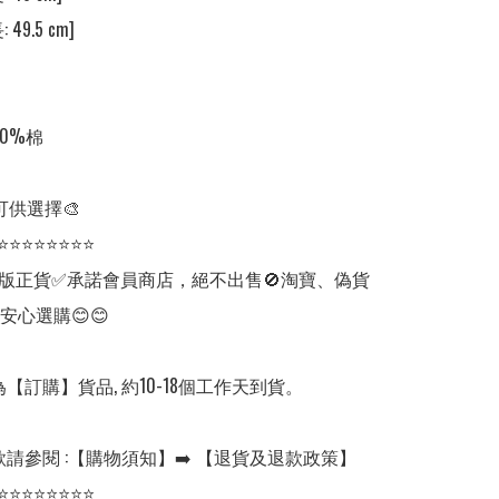
 49.5 cm]

0%棉

可供選擇🎨

⭐⭐⭐⭐⭐⭐⭐⭐

版正貨✅承諾會員商店，絕不出售🚫淘寶、偽貨
安心選購😊😊

【訂購】貨品, 約10-18個工作天到貨。

請參閱 :【購物須知】➡️ 【退貨及退款政策】

⭐⭐⭐⭐⭐⭐⭐⭐