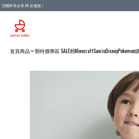
消費即享全單 95 折優惠！
購物滿 HKD 900.00即享免運費優惠！（適用於 本地送貨、本地取貨 )
首頁
商品
🈹特價專區 SALE🈹
Minecraft
Sanrio
Disney
Pokemon