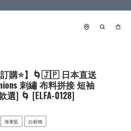
⭐訂購⭐】🌀🇯🇵 日本直送
inions 刺繡 布料拼接 短袖
3款選] 🌀 [ELFA-0128]
海軍藍
白穀物