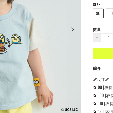
SIZE
90
10
數量
−
簡介
📏尺寸📏

🌀 90 [衣長: 
🌀 100 [衣長:
🌀 110 [衣長:
🌀 120 [衣長: