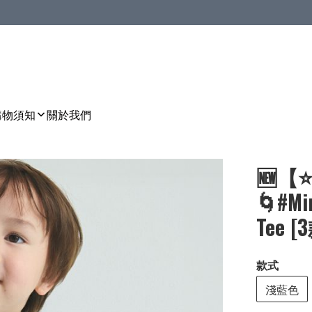
購物須知
關於我們
🆕【
🌀#M
Tee [
款式
淺藍色