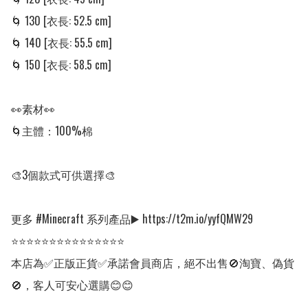
🌀 130 [衣長: 52.5 cm]

🌀 140 [衣長: 55.5 cm]

🌀 150 [衣長: 58.5 cm]

👀素材👀

🌀主體：100%棉

🎨3個款式可供選擇🎨

更多 #Minecraft 系列產品▶️ https://t2m.io/yyfQMW29

⭐⭐⭐⭐⭐⭐⭐⭐⭐⭐⭐⭐⭐⭐⭐

本店為✅正版正貨✅承諾會員商店，絕不出售🚫淘寶、偽貨
🚫，客人可安心選購😊😊
