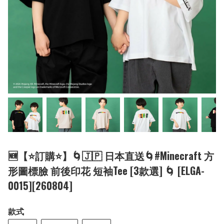
🆕【⭐訂購⭐】🌀🇯🇵 日本直送🌀#Minecraft 方
形圖標臉 前後印花 短袖Tee [3款選] 🌀 [ELGA-
0015][260804]
款式