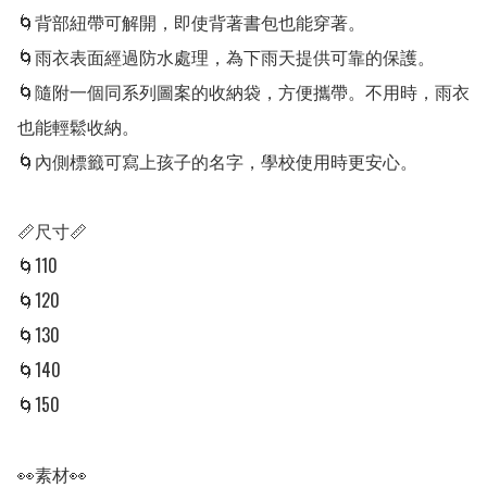
🌀背部紐帶可解開，即使背著書包也能穿著。

🌀雨衣表面經過防水處理，為下雨天提供可靠的保護。

🌀隨附一個同系列圖案的收納袋，方便攜帶。不用時，雨衣
也能輕鬆收納。

🌀內側標籤可寫上孩子的名字，學校使用時更安心。

📏尺寸📏

🌀110

🌀120

🌀130

🌀140

🌀150

👀素材👀
