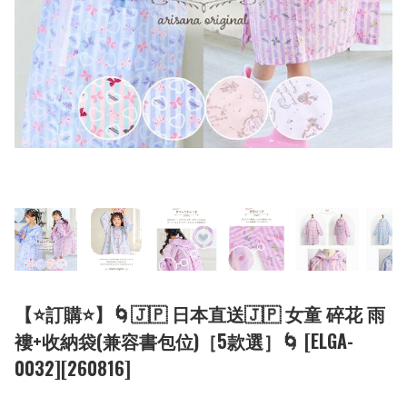
【⭐訂購⭐】🌀🇯🇵 日本直送🇯🇵 女童 碎花 雨
褸+收納袋(兼容書包位)［5款選］🌀 [ELGA-
0032][260816]