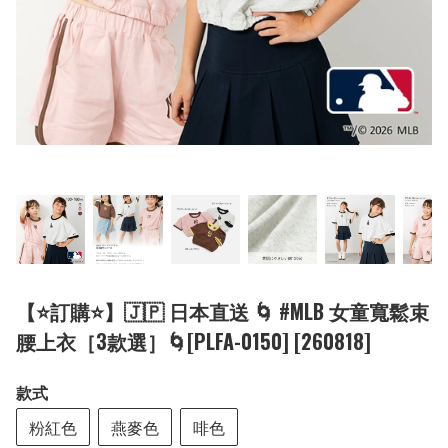
【⭐訂購⭐】🇯🇵 日本直送 🌀 #MLB 女童寬鬆束
腰上衣［3款選］🌀[PLFA-0150] [260818]
款式
粉紅色
燕麥色
啡色