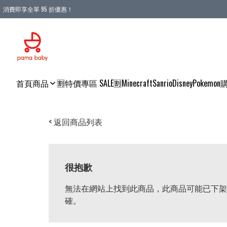
消費即享全單 95 折優惠！
購物滿 HKD 900.00即享免運費優惠！（適用於 本地送貨、本地取貨 )
首頁
商品
🈹特價專區 SALE🈹
Minecraft
Sanrio
Disney
Pokemon
< 返回商品列表
很抱歉
無法在網站上找到此商品，此商品可能已下架
確。