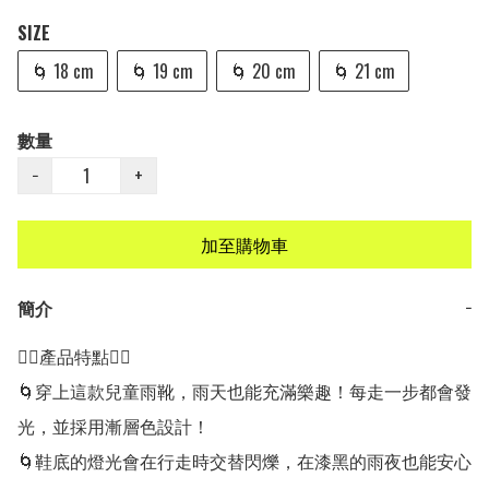
SIZE
🌀 18 cm
🌀 19 cm
🌀 20 cm
🌀 21 cm
數量
−
+
加至購物車
簡介
−
👍🏻產品特點👍🏻

🌀穿上這款兒童雨靴，雨天也能充滿樂趣！每走一步都會發
光，並採用漸層色設計！

🌀鞋底的燈光會在行走時交替閃爍，在漆黑的雨夜也能安心