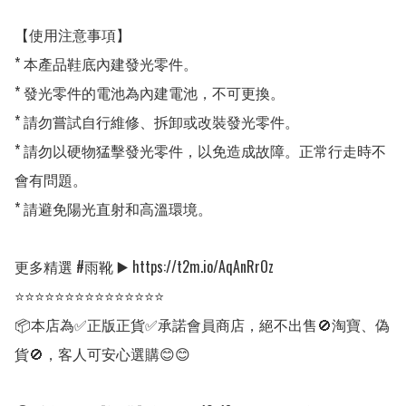
【使用注意事項】

* 本產品鞋底內建發光零件。

* 發光零件的電池為內建電池，不可更換。

* 請勿嘗試自行維修、拆卸或改裝發光零件。

* 請勿以硬物猛擊發光零件，以免造成故障。正常行走時不
會有問題。

* 請避免陽光直射和高溫環境。

更多精選 #雨靴 ▶️ https://t2m.io/AqAnRrOz

⭐⭐⭐⭐⭐⭐⭐⭐⭐⭐⭐⭐⭐⭐⭐

📦本店為✅正版正貨✅承諾會員商店，絕不出售🚫淘寶、偽
貨🚫，客人可安心選購😊😊
