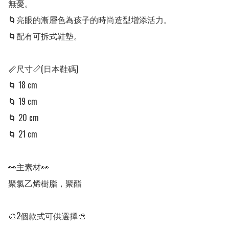
無憂。

🌀亮眼的漸層色為孩子的時尚造型增添活力。

🌀配有可拆式鞋墊。

📏尺寸📏(日本鞋碼)

🌀 18 cm 

🌀 19 cm

🌀 20 cm

🌀 21 cm

👀主素材👀

聚氯乙烯樹脂，聚酯

🎨2個款式可供選擇🎨
