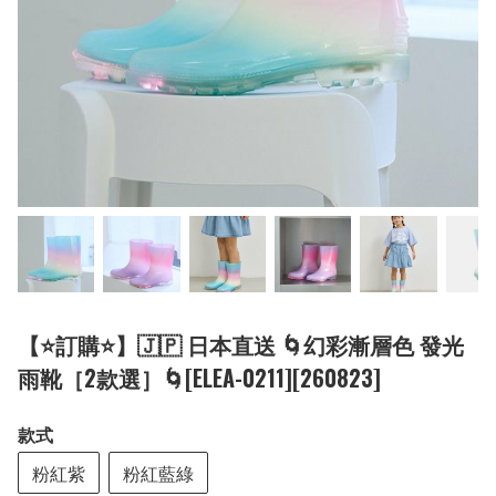
【⭐訂購⭐】🇯🇵 日本直送 🌀幻彩漸層色 發光
雨靴［2款選］🌀[ELEA-0211][260823]
款式
粉紅紫
粉紅藍綠