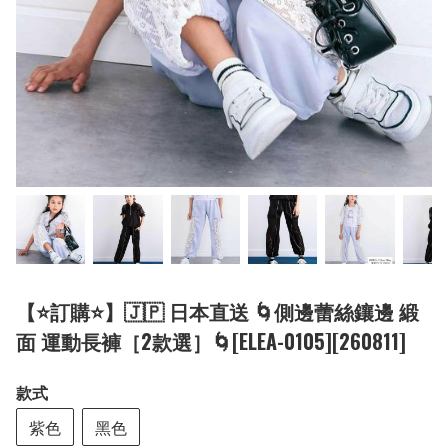
【⭐訂購⭐】🇯🇵 日本直送 🌀側邊蕾絲鑲邊 緞
面 運動長褲［2款選］🌀[ELEA-0105][260811]
款式
紫色
黑色