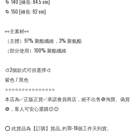
🌀 140 [褲長: 84.5 cm] 

🌀 150 [褲長: 92 cm] 

👀主素材👀

（主體）97% 聚酯纖維，3% 聚氨酯

（部分使用）100% 聚酯纖維

🎨2個款式可供選擇🎨

紫色 / 黑色

⭐⭐⭐⭐⭐⭐⭐⭐⭐⭐⭐⭐⭐⭐⭐

本店為✅正版正貨✅承諾會員商店，絕不出售🚫淘寶、偽貨
🚫，客人可安心選購😊😊

⭕ 此貨品為【訂購】貨品, 約10-18個工作天到貨。
