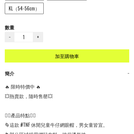
KL（54-56cm）
數量
−
+
加至購物車
簡介
−
🔥 限時特價中 🔥

💥熱賣款，隨時售罄💥

👍🏻產品特點👍🏻

🌀這款 #TNF 休閒兒童牛仔網眼帽，男女童皆宜。
