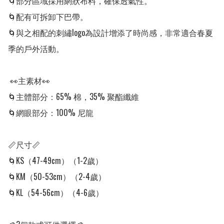
🌀部分區域採用網狀布料，確保透氣性。

🌀配有可拆卸下巴帶。

🌀與之相配的刺繡logo為設計增添了時尚感，非常適合春夏
季的戶外活動。

 👀主素材👀

🌀主體部分：65% 棉，35% 聚酯纖維

🌀網眼部分：100% 尼龍

📏尺寸📏

🌀KS（47-49cm）（1-2歲）

🌀KM（50-53cm）（2-4歲）

🌀KL（54-56cm）（4-6歲）
