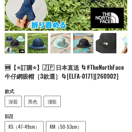
🆕【⭐訂購⭐】🇯🇵 日本直送 🌀#TheNorthFace
牛仔網眼帽［3款選］🌀[ELFA-0171][260902]
款式
深藍
黑色
淺藍
SIZE
KS（47-49cm）
KM（50-53cm）