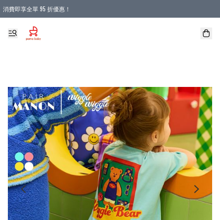
消費即享全單 95 折優惠！
購物滿 HKD 900.00即享免運費優惠！（適用於 本地送貨、本地取貨 )