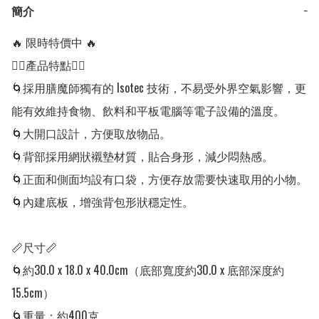
簡介
−
🔥 限時特價中 🔥

👍🏻產品特點👍🏻

🌀採用膳魔師獨有的 Isotec 技術，不易受外界空氣影響，更
能有效維持食物、飲料和平板電腦等電子設備的溫度。

🌀大開口設計，方便取放物品。

🌀背部採用網狀襯墊材質，貼合身形，減少悶熱感。

🌀正面和側面均設有口袋，方便存放需要快速取用的小物。

🌀內建底板，增強背包形狀穩定性。

📏尺寸📏

🌀約30.0 x 18.0 x 40.0cm（底部寬度約30.0 x 底部深度約
15.5cm）

🌀重量：約400克
