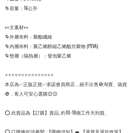
🌀容量：16公升

👀主素材👀

🌀外層布料：聚酯纖維 

🌀內層布料：聚乙烯醇縮乙烯酯共聚物 (PEVA) 

🌀墊層（隔熱層）：發泡聚乙烯

⭐⭐⭐⭐⭐⭐⭐⭐⭐⭐⭐⭐⭐⭐⭐

本店為✅正版正貨✅承諾會員商店，絕不出售🚫淘寶、偽貨
🚫，客人可安心選購😊😊

⭕ 此貨品為【訂購】貨品, 約10-18個工作天到貨。

⭕ 訂購條款請參閱 :【購物須知】➡️ 【退貨及退款政策】
