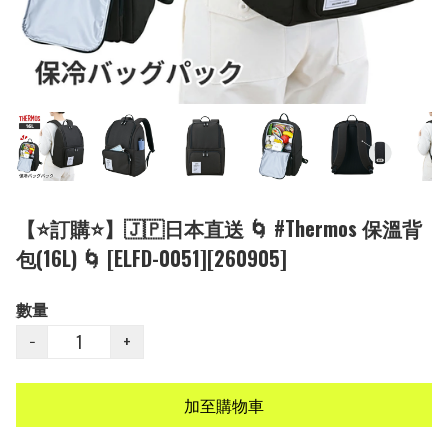
【⭐訂購⭐】🇯🇵日本直送 🌀 #Thermos 保溫背
包(16L) 🌀 [ELFD-0051][260905]
數量
−
+
加至購物車