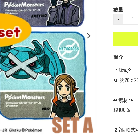
數量
−
簡介
📏Size📏

🌀 約20 x 20
👀素材👀

棉100％

🎨2個款式