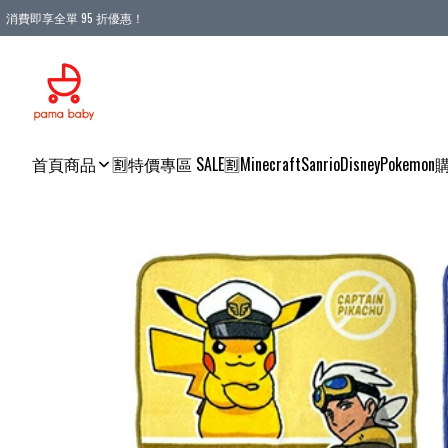
消費即享全單 95 折優惠！
購物滿 HKD 900.00即享免運費優惠！（適用於 本地送貨、本地取貨 )
首頁
商品
🈹特價專區 SALE🈹
Minecraft
Sanrio
Disney
Pokemon