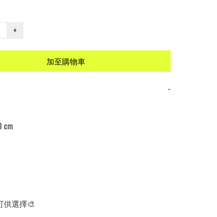
+
加至購物車
−
 cm

可供選擇🎨
