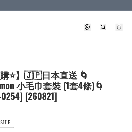
購⭐】🇯🇵日本直送 🌀
emon 小毛巾套裝 (1套4條)🌀
-0254] [260821]
SET B