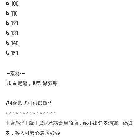
🌀 100

🌀 110

🌀 120

🌀 130

🌀 140

🌀 150

👀素材👀

 90% 尼龍，10% 聚氨酯

🎨4個款式可供選擇🎨

⭐⭐⭐⭐⭐⭐⭐⭐⭐⭐⭐⭐⭐⭐⭐

本店為✅正版正貨✅承諾會員商店，絕不出售🚫淘寶、偽貨
🚫，客人可安心選購😊😊
