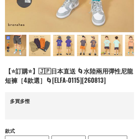
【⭐訂購⭐】🇯🇵日本直送 🌀水陸兩用彈性尼龍
短褲［4款選］🌀[ELFA-0115][260813]
多買多慳
款式