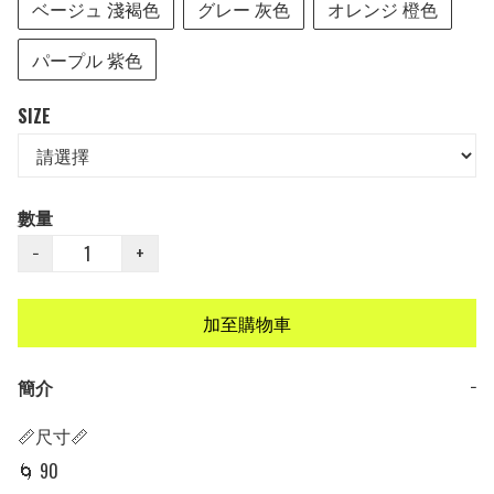
ベージュ 淺褐色
グレー 灰色
オレンジ 橙色
パープル 紫色
SIZE
數量
−
+
加至購物車
簡介
−
📏尺寸📏

🌀 90
