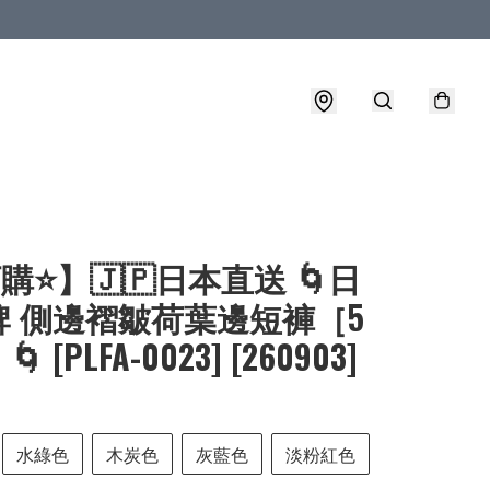
購⭐】🇯🇵日本直送 🌀日
牌 側邊褶皺荷葉邊短褲［5
 [PLFA-0023] [260903]
水綠色
木炭色
灰藍色
淡粉紅色