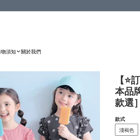
購物須知
關於我們
【⭐訂
本品
款選］🌀
款式
淺褐色