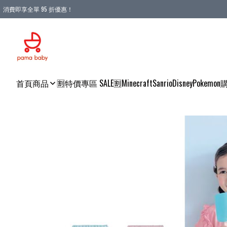
消費即享全單 95 折優惠！
購物滿 HKD 900.00即享免運費優惠！（適用於 本地送貨、本地取貨 )
首頁
商品
🈹特價專區 SALE🈹
Minecraft
Sanrio
Disney
Pokemon