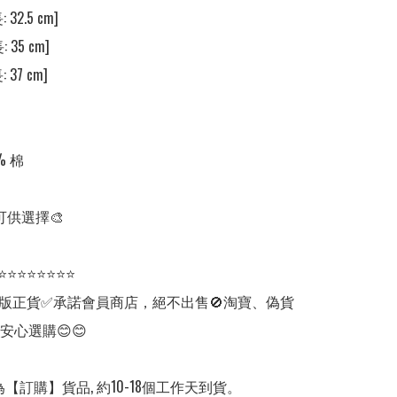
 32.5 cm]

 35 cm]

 37 cm]

 棉

可供選擇🎨

⭐⭐⭐⭐⭐⭐⭐⭐

版正貨✅承諾會員商店，絕不出售🚫淘寶、偽貨
安心選購😊😊

【訂購】貨品, 約10-18個工作天到貨。
