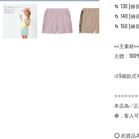
🌀 130 [褲長:
🌀 140 [褲長:
🌀 150 [褲長:
👀主素材👀

主體：100%
🎨5個款式
⭐⭐⭐⭐⭐⭐⭐
本店為✅正
🚫，客人可
⭕ 此貨品為