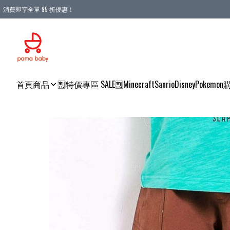
消費即享全單 95 折優惠！
購物滿 HKD 900.00即享免運費優惠！（適用於 本地送貨、本地取貨 )
首頁
商品
🈹特價專區 SALE🈹
Minecraft
Sanrio
Disney
Pokemon