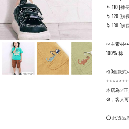
🌀 110 [褲長:
🌀 120 [褲長:
🌀 130 [褲長:
👀主素材👀

100% 棉

🎨3個款式
⭐⭐⭐⭐⭐⭐⭐
本店為✅正
🚫，客人可
⭕ 此貨品為