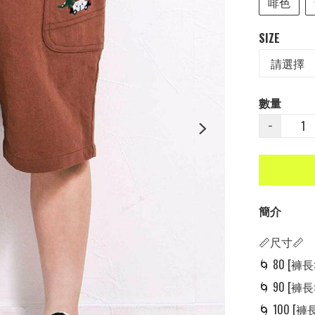
啡色
SIZE
數量
−
簡介
📏尺寸📏

🌀 80 [褲長: 
🌀 90 [褲長: 
🌀 100 [褲長: