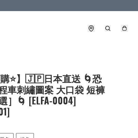
購⭐】🇯🇵日本直送 🌀恐
程車刺繡圖案 大口袋 短褲
］🌀 [ELFA-0004]
01]