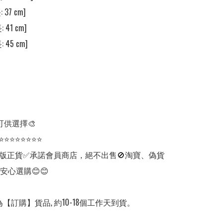
 37 cm]

 41 cm]

 45 cm]

可供選擇🎨

⭐⭐⭐⭐⭐⭐⭐⭐

版正貨✅承諾會員商店，絕不出售🚫淘寶、偽貨
安心選購😊😊

【訂購】貨品, 約10-18個工作天到貨。
