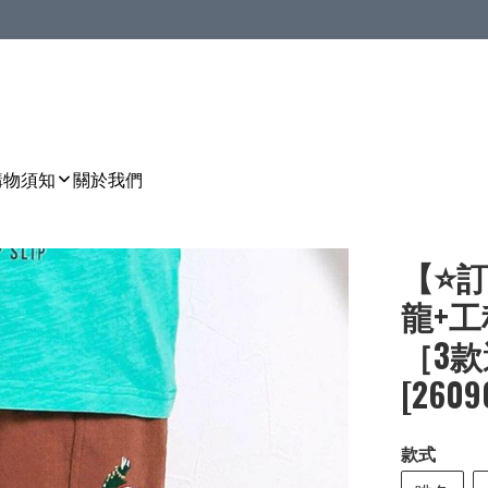
購物須知
關於我們
【⭐訂
龍+工
［3款選
[2609
款式