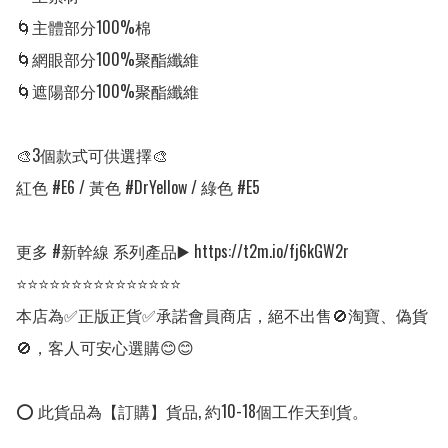
🌀主體部分100%棉

🌀網眼部分100%聚酯纖維

🌀遮陽部分100%聚酯纖維

🎨3個款式可供選擇🎨

紅色 #E6 / 黃色 #DrYellow / 綠色 #E5

更多 #新幹線 系列產品▶️ https://t2m.io/fj6kGW2r

⭐⭐⭐⭐⭐⭐⭐⭐⭐⭐⭐⭐⭐⭐⭐

本店為✅正版正貨✅承諾會員商店，絕不出售🚫淘寶、偽貨
🚫，客人可安心選購😊😊

⭕ 此貨品為【訂購】貨品, 約10-18個工作天到貨。
