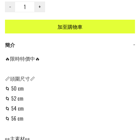
−
+
加至購物車
簡介
−
🔥限時特價中🔥

📏頭圍尺寸📏

🌀 50 cm

🌀 52 cm

🌀 54 cm

🌀 56 cm

👀主素材👀
