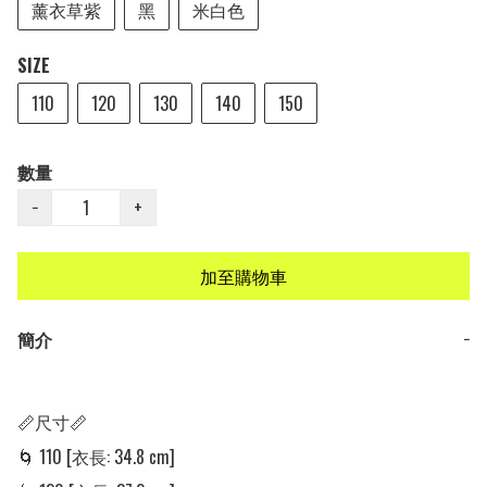
薰衣草紫
黑
米白色
SIZE
110
120
130
140
150
數量
−
+
加至購物車
簡介
−
📏尺寸📏

🌀 110 [衣長: 34.8 cm]
