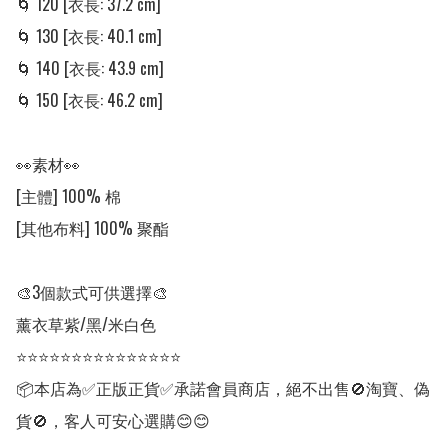
🌀 120 [衣長: 37.2 cm]

🌀 130 [衣長: 40.1 cm]

🌀 140 [衣長: 43.9 cm]

🌀 150 [衣長: 46.2 cm]

👀素材👀

[主體] 100% 棉

[其他布料] 100% 聚酯

🎨3個款式可供選擇🎨

薰衣草紫/黑/米白色

⭐⭐⭐⭐⭐⭐⭐⭐⭐⭐⭐⭐⭐⭐⭐

📦本店為✅正版正貨✅承諾會員商店，絕不出售🚫淘寶、偽
貨🚫，客人可安心選購😊😊
