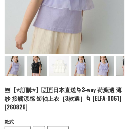
🆕【⭐訂購⭐】🇯🇵日本直送🌀3-way 荷葉邊 薄
紗 接觸涼感 短袖上衣［3款選］🌀 [ELFA-0061]
[260826]
款式