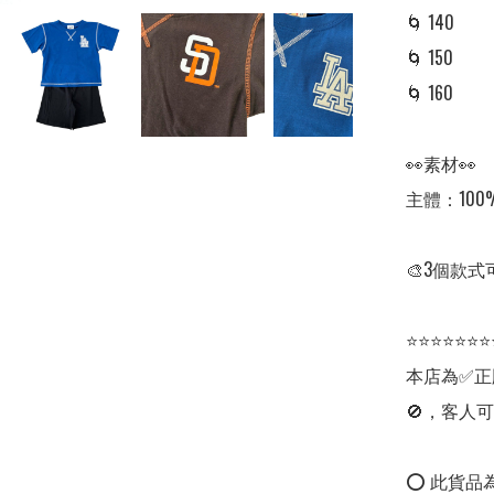
🌀 140 

🌀 150 

🌀 160 

👀素材👀

主體：100%
🎨3個款式
⭐⭐⭐⭐⭐⭐⭐
本店為✅正
🚫，客人可
⭕ 此貨品為