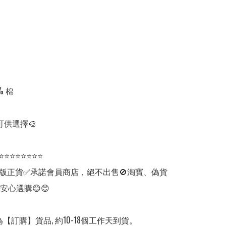
 棉

可供選擇🎨

⭐⭐⭐⭐⭐⭐⭐⭐

版正貨✅承諾會員商店，絕不出售🚫淘寶、偽貨
安心選購😊😊

【訂購】貨品, 約10-18個工作天到貨。
