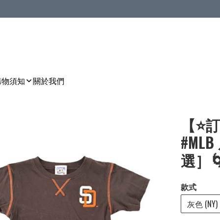
購物須知
關於我們
【⭐訂
#ML
選］🌀 
款式
灰色 (NY)