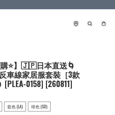
購⭐】🇯🇵日本直送🌀
B 反車線家居服套裝［3款
[PLEA-0158] [260811]
藍色 (LA)
啡色 (SD)