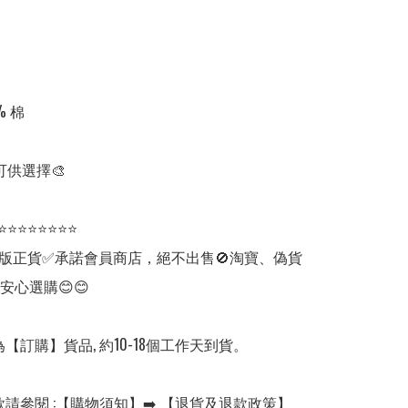
 棉

可供選擇🎨

⭐⭐⭐⭐⭐⭐⭐⭐

版正貨✅承諾會員商店，絕不出售🚫淘寶、偽貨
安心選購😊😊

【訂購】貨品, 約10-18個工作天到貨。

請參閱 :【購物須知】➡️ 【退貨及退款政策】
