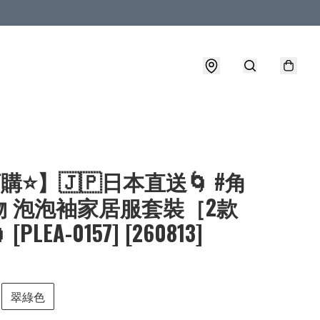
購⭐】🇯🇵日本直送🌀 #角
物 泡泡袖家居服套裝［2款
[PLEA-0157] [260813]
翠綠色