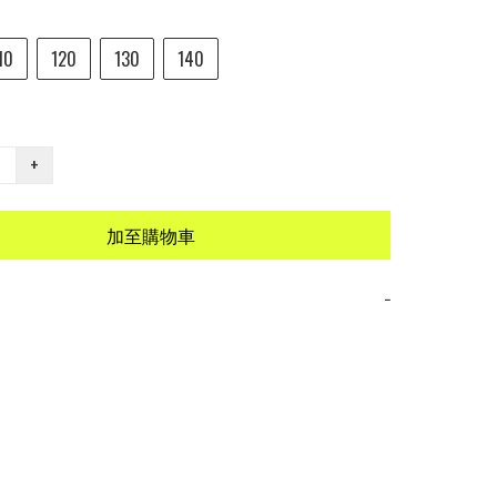
10
120
130
140
+
加至購物車
−