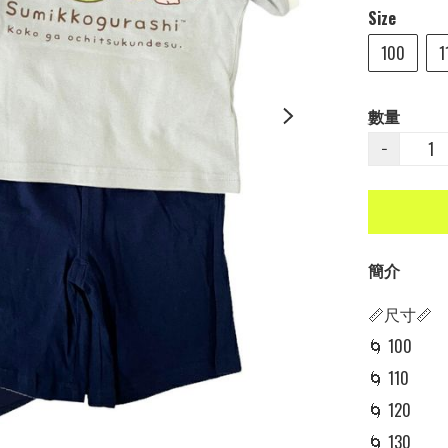
Size
100
1
數量
−
簡介
📏尺寸📏

🌀 100  

🌀 110 

🌀 120 

🌀 130 
