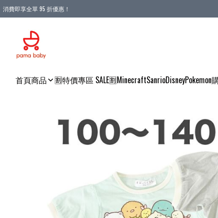
消費即享全單 95 折優惠！
購物滿 HKD 900.00即享免運費優惠！（適用於 本地送貨、本地取貨 )
首頁
商品
🈹特價專區 SALE🈹
Minecraft
Sanrio
Disney
Pokemon