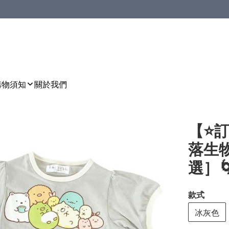
購物須知
關於我們
【⭐訂
落生
選］🌀 
款式
冰灰色