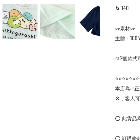
🌀 140 

👀素材👀

主體：100%
🎨2個款式
⭐⭐⭐⭐⭐⭐⭐
本店為✅正
🚫，客人可
⭕ 此貨品為
⭕ 訂購條款