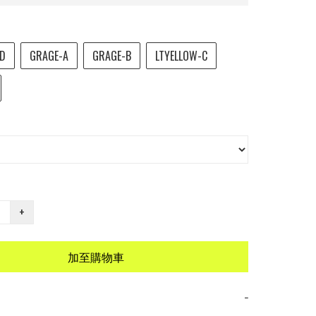
-D
GRAGE-A
GRAGE-B
LTYELLOW-C
+
加至購物車
−