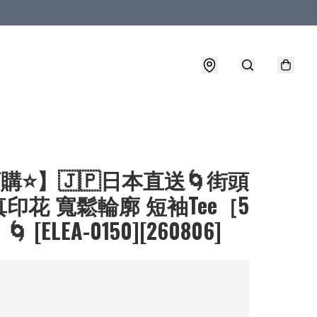
購⭐】🇯🇵日本直送🌀街頭
印花 寬鬆輪廓 短袖Tee［5
 [ELEA-0150][260806]