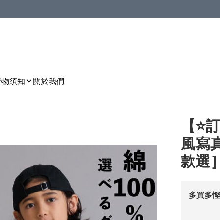
購物須知
關於我們
【⭐訂
風寫真
款選］🌀
多買多慳