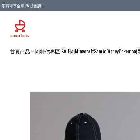
消費即享全單 95 折優惠！
購物滿 HKD 900.00即享免運費優惠！（適用於 本地送貨、本地取貨 )
首頁
商品
🈹特價專區 SALE🈹
Minecraft
Sanrio
Disney
Pokemon