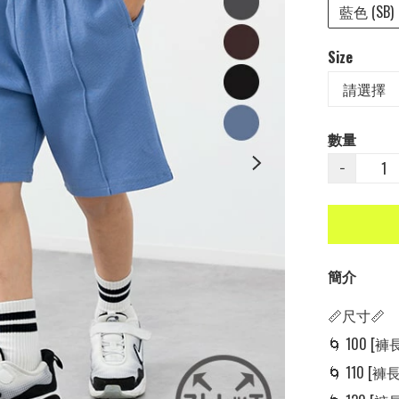
藍色 (SB)
Size
數量
−
簡介
📏尺寸📏

🌀 100 [褲長:
🌀 110 [褲長: