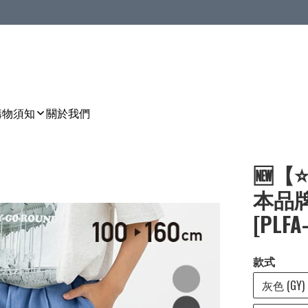
購物須知
關於我們
🆕【
本品牌
[PLFA
款式
灰色 (GY)