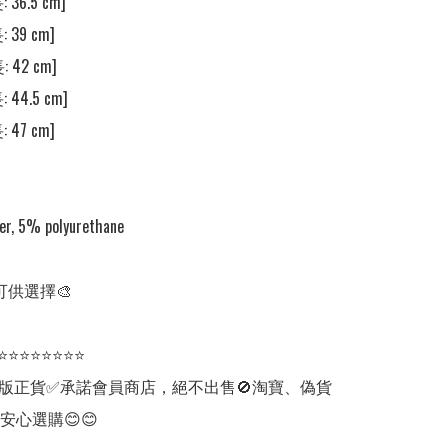
 36.5 cm]

 39 cm]

 42 cm]

 44.5 cm]

 47 cm]

r, 5% polyurethane

可供選擇🎨

⭐⭐⭐⭐⭐⭐⭐⭐

版正貨✅承諾會員商店，絕不出售🚫淘寶、偽貨
安心選購😊😊
