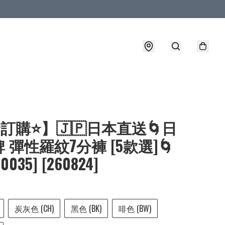
⭐訂購⭐】🇯🇵日本直送🌀日
 彈性羅紋7分褲 [5款選]🌀
-0035] [260824]
炭灰色 (CH)
黑色 (BK)
啡色 (BW)