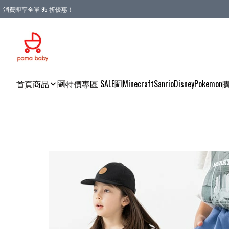
消費即享全單 95 折優惠！
購物滿 HKD 900.00即享免運費優惠！（適用於 本地送貨、本地取貨 )
首頁
商品
🈹特價專區 SALE🈹
Minecraft
Sanrio
Disney
Pokemon