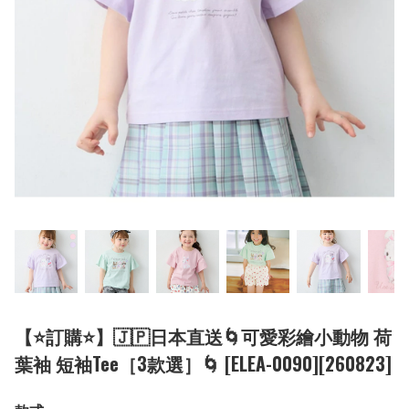
【⭐訂購⭐】🇯🇵日本直送🌀可愛彩繪小動物 荷
葉袖 短袖Tee［3款選］🌀 [ELEA-0090][260823]