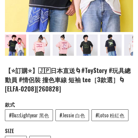
【⭐訂購⭐】🇯🇵日本直送🌀#ToyStory #玩具總
動員 #情侶裝 撞色車線 短袖 tee［3款選］🌀
[ELFA-0208][260828]
款式
#BuzzLightyear 黑色
#Jessie 白色
#Lotso 粉紅色
SIZE