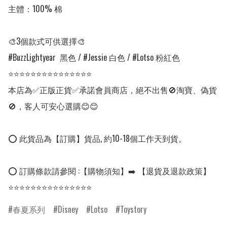
主體：100% 棉

🎨3個款式可供選擇🎨

#BuzzLightyear  黑色 / #Jessie 白色 / #Lotso 粉紅色

⭐⭐⭐⭐⭐⭐⭐⭐⭐⭐⭐⭐⭐⭐⭐

本店為✅正版正貨✅承諾會員商店，絕不出售🚫淘寶、偽貨
🚫，客人可安心選購😊😊

⭕ 此貨品為【訂購】貨品, 約10-18個工作天到貨。

⭕ 訂購條款請參閱 :【購物須知】➡️ 【退貨及退款政策】

⭐⭐⭐⭐⭐⭐⭐⭐⭐⭐⭐⭐⭐⭐⭐
春夏系列
Disney
Lotso
Toystory