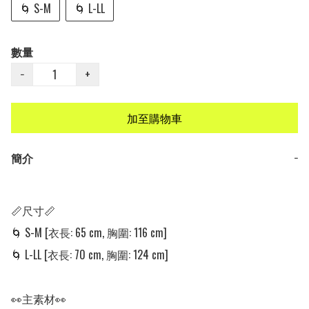
🌀 S-M
🌀 L-LL
數量
−
+
加至購物車
簡介
−
📏尺寸📏

🌀 S-M [衣長: 65 cm, 胸圍: 116 cm]

🌀 L-LL [衣長: 70 cm, 胸圍: 124 cm]

👀主素材👀
