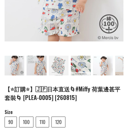
【⭐訂購⭐】🇯🇵日本直送🌀#Miffy 荷葉邊甚平
套裝🌀 [PLEA-0005] [260815]
Size
90
100
110
120