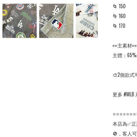
🌀 150

🌀 160

🌀 170

👀主素材👀

主體：65% pol
🎨2個款式
更多 #MLB 系
⭐⭐⭐⭐⭐⭐⭐
本店為✅正
🚫，客人可