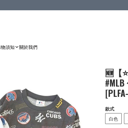
購物須知
關於我們
🆕【
#ML
[PLFA-
款式
白色