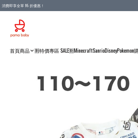
消費即享全單 95 折優惠！
購物滿 HKD 900.00即享免運費優惠！（適用於 本地送貨、本地取貨 )
首頁
商品
🈹特價專區 SALE🈹
Minecraft
Sanrio
Disney
Pokemon