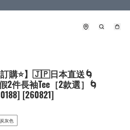
⭐訂購⭐】🇯🇵日本直送🌀
B 假2件長袖Tee［2款選］🌀
0188] [260821]
炭灰色