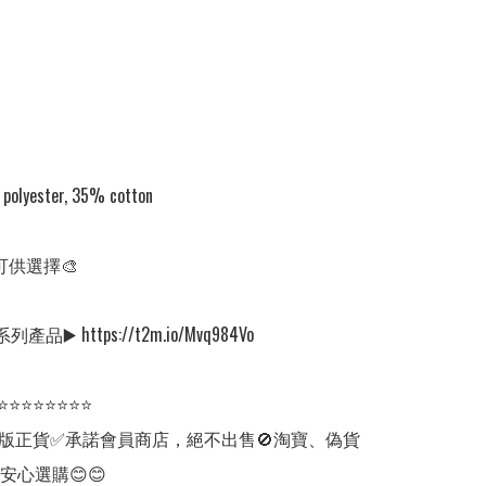
yester, 35% cotton

可供選擇🎨

列產品▶️ https://t2m.io/Mvq984Vo

⭐⭐⭐⭐⭐⭐⭐⭐

版正貨✅承諾會員商店，絕不出售🚫淘寶、偽貨
安心選購😊😊
