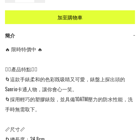
加至購物車
簡介
−
🔥 限時特價中 🔥

👍🏻產品特點👍🏻

🌀這款手錶柔和的色彩既吸睛又可愛，錶盤上探出頭的
Sanrio卡通人物，讓你會心一笑。

🌀採用輕巧的塑膠錶殼，並具備10ATM壓力的防水性能，洗
手時無需取下。

📏尺寸📏

🌀總長度：24.8cm
