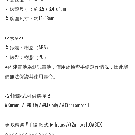
🌀錶殼尺寸：約3.5 x 3.4 x 1cm

🌀腕圍尺寸：約15-18cm

👀素材👀

🌀錶殼：樹脂（ABS）

🌀錶帶：樹脂（PU）

●內建電池為測試電池，僅用於檢查手錶運作情況，因此我
們無法保證其使用壽命。

🎨4個款式可供選擇🎨

#Kuromi /  #Kitty / #Melody / #Cinnnamoroll 

更多精選 #手錶 款式 ▶️ https://t2m.io/s1L0ABQX

⭐⭐⭐⭐⭐⭐⭐⭐⭐⭐⭐⭐⭐⭐⭐
