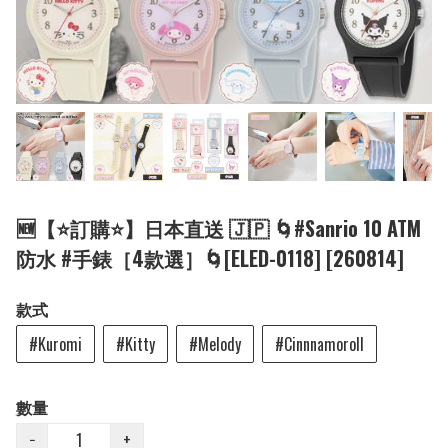
🆕【⭐訂購⭐】日本直送 🇯🇵 🌀#Sanrio 10 ATM
防水 #手錶［4款選］🌀[ELED-0118] [260814]
款式
#Kuromi
#Kitty
#Melody
#Cinnnamoroll
數量
−
+