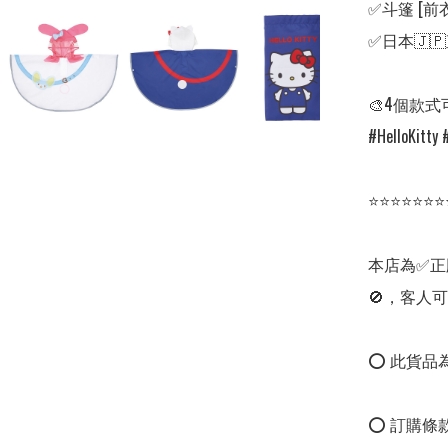
✅斗篷 [前衣
✅日本🇯
🎨4個款式
#HelloKitty 
⭐⭐⭐⭐⭐⭐⭐
本店為✅正
🚫，客人可
⭕ 此貨品為
⭕ 訂購條