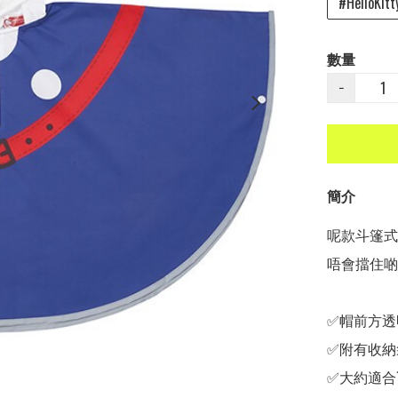
#HelloKitt
數量
−
簡介
呢款斗篷式設
唔會擋住啲視
✅帽前方透
✅附有收納
✅大約適合1-