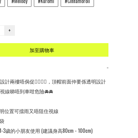
y
#Melody
#Kuromi
#Cinnamoroll
+
加至購物車
−
計兩褸唔侷促👍🏻👍🏻，頂帽前面仲要係透明設計
線睇唔到車咁危險🚘🚘

明位置可擋雨又唔阻住視線

袋

3歲的小朋友使用 (建議身高80cm - 100cm)
