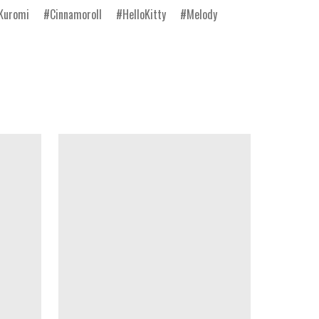
Kuromi
Cinnamoroll
HelloKitty
Melody