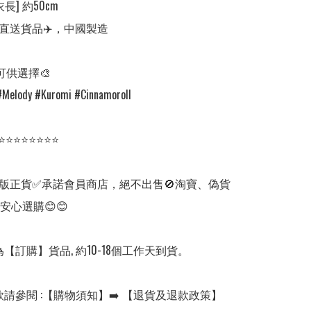
長] 約50cm

直送貨品✈️，中國製造

可供選擇🎨

#Melody #Kuromi #Cinnamoroll

⭐⭐⭐⭐⭐⭐⭐⭐

版正貨✅承諾會員商店，絕不出售🚫淘寶、偽貨
安心選購😊😊

【訂購】貨品, 約10-18個工作天到貨。

款請參閱 :【購物須知】➡️ 【退貨及退款政策】