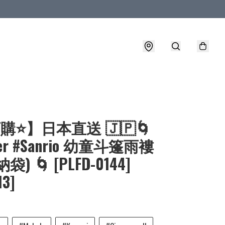
購⭐】日本直送 🇯🇵🌀
ter #Sanrio 幼童斗篷雨褸
袋) 🌀 [PLFD-0144]
13]