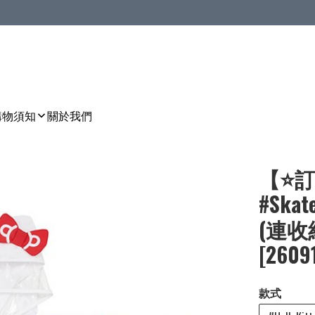
購物須知
關於我們
【⭐訂
#Ska
(連收納
[2609
款式