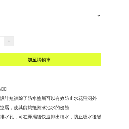
+
加至購物車
−
🏻

棲設計短褲除了防水塗層可以有效防止水花飛濺外，
塗層，使其能夠抵禦泳池水的侵蝕

有排水孔，可在弄濕後快速排出積水，防止吸水後變