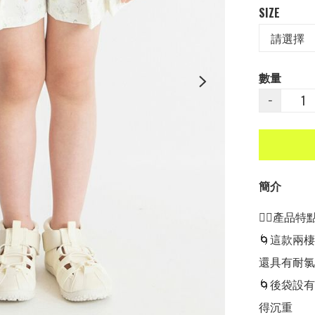
SIZE
數量
−
簡介
👍🏻產品特點👍
🌀這款兩
還具有耐氯
🌀後袋設
得沉重
