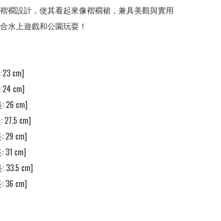
用褶襉設計，使其看起來像褶襉裙，兼具美觀與實用
合水上遊戲和公園玩耍！

23 cm]

24 cm] 

 26 cm]

 27.5 cm] 

 29 cm]

 31 cm]

 33.5 cm]

 36 cm] 
