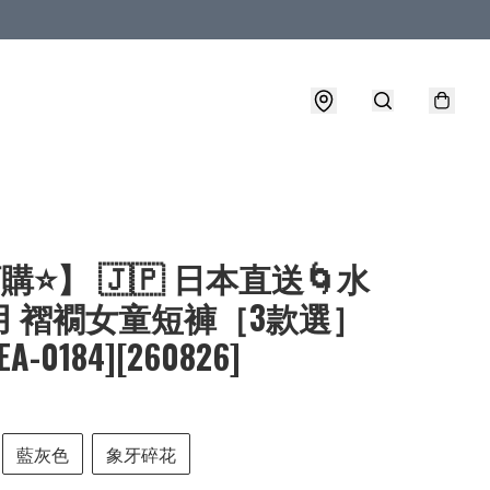
購⭐】 🇯🇵 日本直送🌀水
用 褶襉女童短褲［3款選］
LEA-0184][260826]
藍灰色
象牙碎花