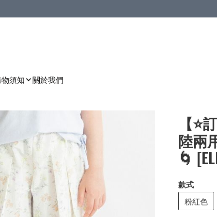
購物須知
關於我們
【⭐訂
陸兩
🌀 [E
款式
粉紅色