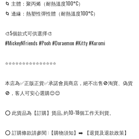
🌀 主體：聚丙烯（耐熱溫度100°C）

🌀 邊緣：熱塑性彈性體（耐熱溫度100°C）

🎨5個款式可供選擇🎨

#MickeyNFriends #Pooh #Doraemon #Kitty #Kuromi

⭐⭐⭐⭐⭐⭐⭐⭐⭐⭐⭐⭐⭐⭐⭐

本店為✅正版正貨✅承諾會員商店，絕不出售🚫淘寶、偽貨
🚫，客人可安心選購😊😊

⭕ 此貨品為【訂購】貨品, 約10-18個工作天到貨。

⭕ 訂購條款請參閱 :【購物須知】➡️ 【退貨及退款政策】