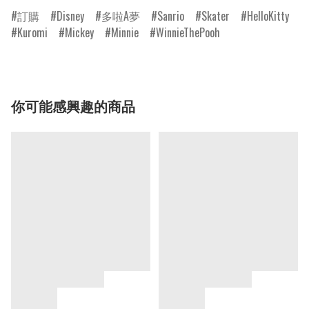
訂購
Disney
多啦A夢
Sanrio
Skater
HelloKitty
Kuromi
Mickey
Minnie
WinnieThePooh
你可能感興趣的商品