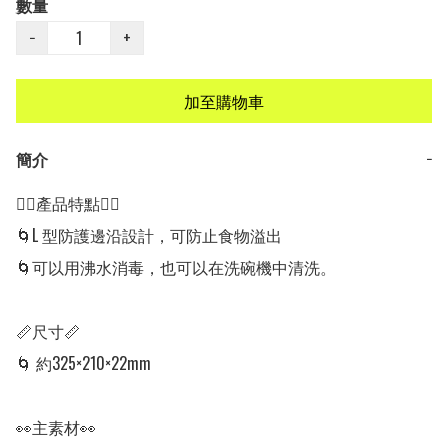
數量
−
+
加至購物車
簡介
−
👍🏻產品特點👍🏻

🌀L 型防護邊沿設計，可防止食物溢出

🌀可以用沸水消毒，也可以在洗碗機中清洗。

📏尺寸📏

🌀 約325×210×22mm

👀主素材👀
