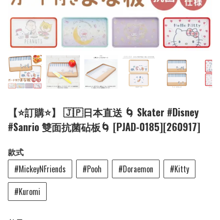
【⭐訂購⭐】 🇯🇵日本直送 🌀 Skater #Disney
#Sanrio 雙面抗菌砧板🌀 [PJAD-0185][260917]
款式
#MickeyNFriends
#Pooh
#Doraemon
#Kitty
#Kuromi