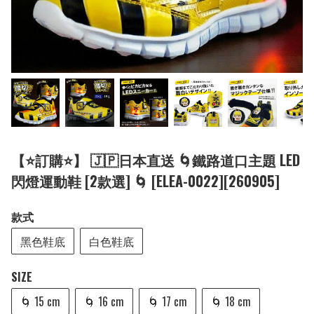
【⭐訂購⭐】 🇯🇵日本直送 🌀鐵路道口主題 LED
閃燈運動鞋 [2款選] 🌀 [ELEA-0022][260905]
款式
黑色鞋底
白色鞋底
SIZE
🌀 15 cm
🌀 16 cm
🌀 17 cm
🌀 18 cm