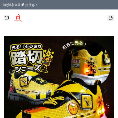
消費即享全單 95 折優惠！
購物滿 HKD 900.00即享免運費優惠！（適用於 本地送貨、本地取貨 )