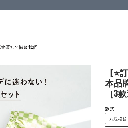
購物須知
關於我們
【⭐訂
本品牌
［3款選
款式
方塊格紋 