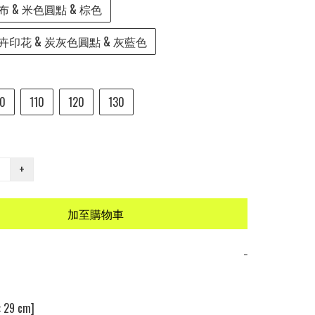
 & 米色圓點 & 棕色
印花 & 炭灰色圓點 & 灰藍色
0
110
120
130
+
加至購物車
−
29 cm] 
