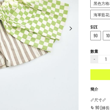
黑色方格布
海軍藍花卉
SIZE
90
10
數量
−
簡介
📏尺寸📏

🌀 90 [褲長: 