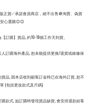
版正貨✅承諾會員商店，絕不出售🚫淘寶、偽貨
安心選購😊😊

【訂購】貨品, 約10-18個工作天到貨。

客人訂購海外產品, 恕未能提供更換/退貨或維修保
的貨品, 因本店收到顧客訂金時已在海外訂貨, 恕不
 (包括更改款式及尺碼)

訂購款式, 如訂購時發現貨品缺貨, 會安排退款給客