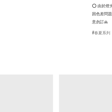
⭕ 由於燈
因色差問題
意勿訂🙏
春夏系列