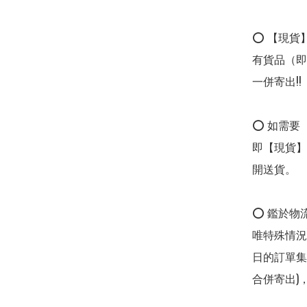
⭕ 【現貨
有貨品（即
一併寄出!!

⭕ 如需要
即【現貨】
開送貨。

⭕ 鑑於物
唯特殊情況
日的訂單集
合併寄出)