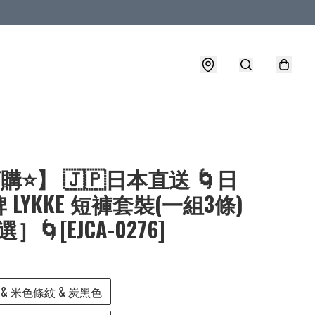
購⭐】 🇯🇵日本直送 🌀日
 LYKKE 短褲套裝(一組3條)
］🌀[EJCA-0276]
& 米色條紋 & 炭黑色