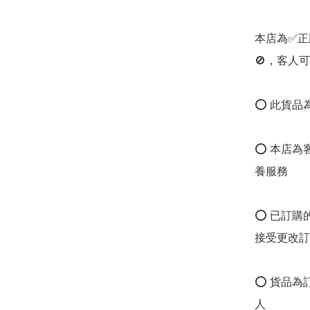
本店為✅正
🚫，客人可
⭕ 此貨品為
⭕ 本店為
養服務

⭕ 已訂購
接受更改訂單
⭕ 貨品為
人
