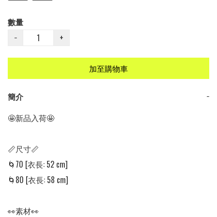
數量
−
+
加至購物車
簡介
−
🤩新品入荷🤩

📏尺寸📏

🌀70 [衣長: 52 cm]

🌀80 [衣長: 58 cm]

👀素材👀
