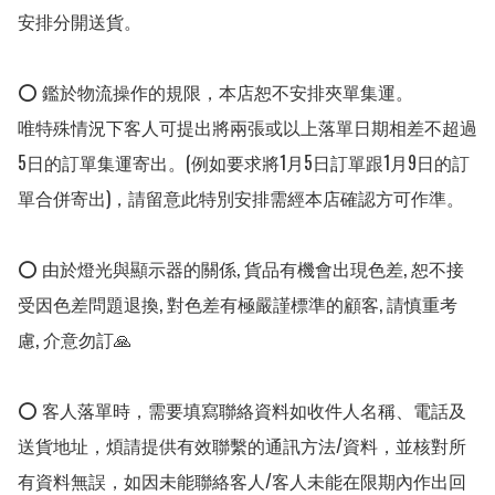
安排分開送貨。

⭕ 鑑於物流操作的規限，本店恕不安排夾單集運。

唯特殊情況下客人可提出將兩張或以上落單日期相差不超過
5日的訂單集運寄出。(例如要求將1月5日訂單跟1月9日的訂
單合併寄出)，請留意此特別安排需經本店確認方可作準。

⭕ 由於燈光與顯示器的關係, 貨品有機會出現色差, 恕不接
受因色差問題退換, 對色差有極嚴謹標準的顧客, 請慎重考
慮, 介意勿訂🙏

⭕ 客人落單時，需要填寫聯絡資料如收件人名稱、電話及
送貨地址，煩請提供有效聯繫的通訊方法/資料，並核對所
有資料無誤，如因未能聯絡客人/客人未能在限期內作出回