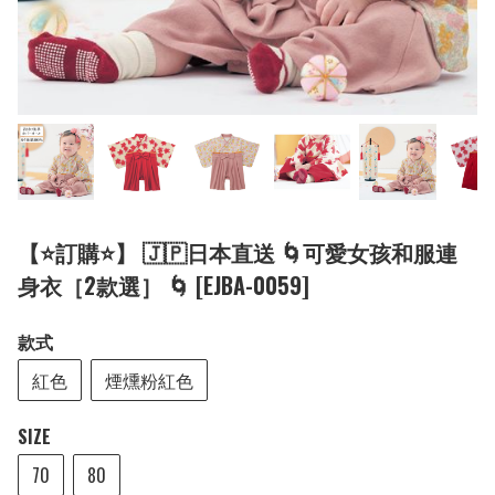
【⭐訂購⭐】 🇯🇵日本直送 🌀可愛女孩和服連
身衣［2款選］ 🌀 [EJBA-0059]
款式
紅色
煙燻粉紅色
SIZE
70
80