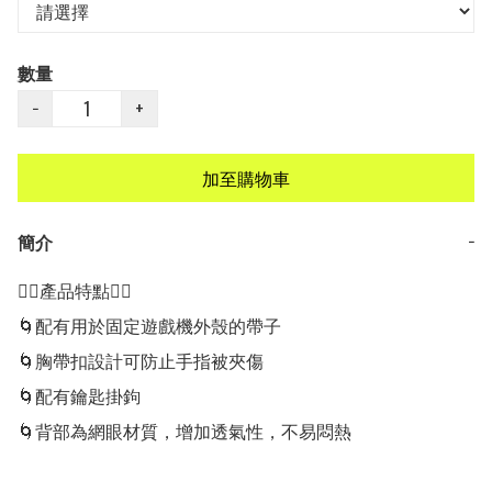
數量
−
+
加至購物車
簡介
−
👍🏻產品特點👍🏻

🌀配有用於固定遊戲機外殼的帶子

🌀胸帶扣設計可防止手指被夾傷 

🌀配有鑰匙掛鉤

🌀背部為網眼材質，增加透氣性，不易悶熱
