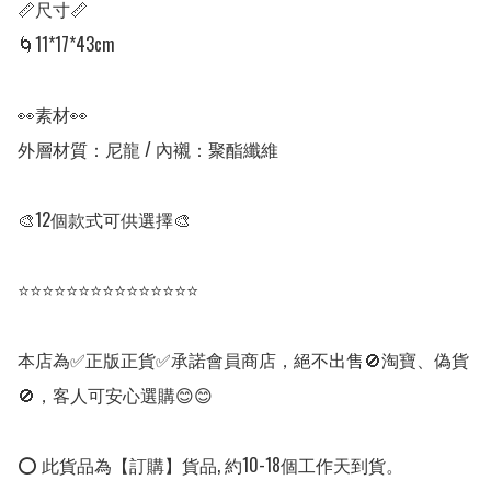
📏尺寸📏

🌀11*17*43cm

👀素材👀

外層材質：尼龍 / 內襯：聚酯纖維

🎨12個款式可供選擇🎨

⭐⭐⭐⭐⭐⭐⭐⭐⭐⭐⭐⭐⭐⭐⭐

本店為✅正版正貨✅承諾會員商店，絕不出售🚫淘寶、偽貨
🚫，客人可安心選購😊😊

⭕ 此貨品為【訂購】貨品, 約10-18個工作天到貨。
