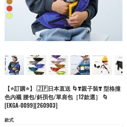
【⭐訂購⭐】 🇯🇵日本直送 🌀❣️親子裝❣️ 型格撞
色內襯 腰包/斜孭包/單肩包［12款選］ 🌀
[EKGA-0099][260903]
款式