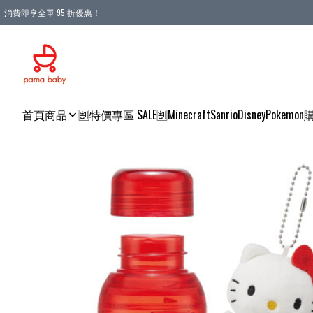
消費即享全單 95 折優惠！
購物滿 HKD 900.00即享免運費優惠！（適用於 本地送貨、本地取貨 )
首頁
商品
🈹特價專區 SALE🈹
Minecraft
Sanrio
Disney
Pokemon