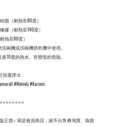
S樹脂（耐熱至80度）

橡膠（耐熱至140度）

耐熱至80度）

動洗碗機或洗碗機烘乾機中使用。

超過70度的熱水。有變形的危險。

可供選擇🎨

amoroll #Melody #Kuromi

⭐⭐⭐⭐⭐⭐⭐⭐

版正貨✅承諾會員商店，絕不出售🚫淘寶、偽貨