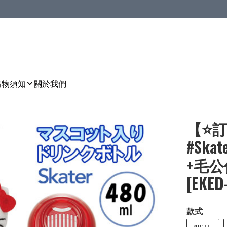
購物須知
關於我們
【⭐訂
#Ska
+毛公
[EKED-
款式