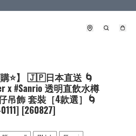
購⭐】 🇯🇵日本直送 🌀
ter x #Sanrio 透明直飲水樽
仔吊飾 套裝［4款選］🌀
0111] [260827]