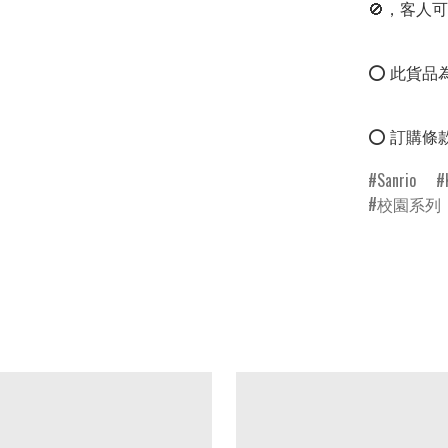
🚫，客人可
⭕ 此貨品為
⭕ 訂購條
Sanrio
校園系列