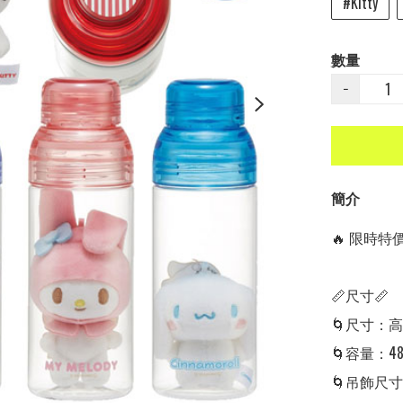
#Kitty
數量
−
簡介
🔥 限時特價中
📏尺寸📏

🌀尺寸：高6
🌀容量：48
🌀吊飾尺寸：7