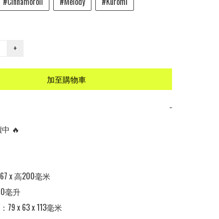
#Cinnamoroll
#Melody
#Kuromi
+
加至購物車
−
 🔥

7 x 高200毫米

0毫升

9 x 63 x 113毫米
