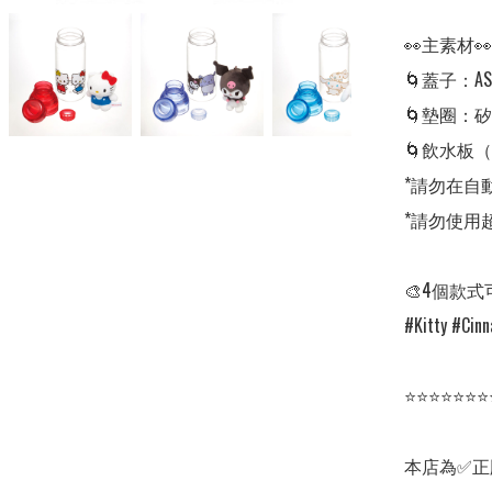
👀主素材👀

🌀蓋子：A
🌀墊圈：矽
🌀飲水板（
*請勿在自
*請勿使用
🎨4個款式
#Kitty #Cinn
⭐⭐⭐⭐⭐⭐⭐
本店為✅正