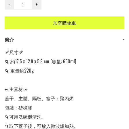
−
+
加至購物車
簡介
−
📏尺寸📏

🌀 約17.5 x 12.9 x 5.8 cm [容量: 650ml]

🌀 重量約220g 

👀主素材👀

蓋子、主體、隔板、塞子：聚丙烯

包裝：矽橡膠

🌀可用洗碗機清洗。

🌀取下蓋子後，可放入微波爐加熱。
