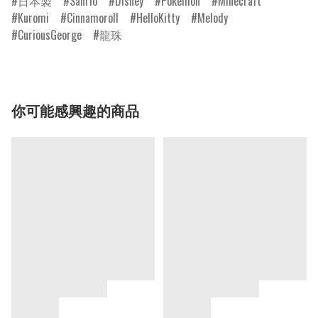
日本製
Sanrio
Disney
Pokemon
Minecraft
Kuromi
Cinnamoroll
HelloKitty
Melody
CuriousGeorge
龍珠
你可能感興趣的商品