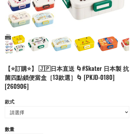
【⭐訂購⭐】 🇯🇵日本直送 🌀#Skater 日本製 抗
菌四點鎖便當盒［13款選］🌀 [PKJD-0180]
[260906]
款式
數量