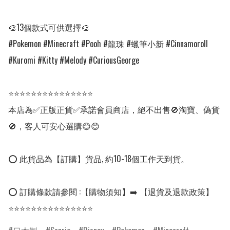
🎨13個款式可供選擇🎨

#Pokemon #Minecraft #Pooh #龍珠 #蠟筆小新 #Cinnamoroll 
#Kuromi #Kitty #Melody #CuriousGeorge

⭐⭐⭐⭐⭐⭐⭐⭐⭐⭐⭐⭐⭐⭐⭐

本店為✅正版正貨✅承諾會員商店，絕不出售🚫淘寶、偽貨
🚫，客人可安心選購😊😊

⭕ 此貨品為【訂購】貨品, 約10-18個工作天到貨。

⭕ 訂購條款請參閱 :【購物須知】➡️ 【退貨及退款政策】
