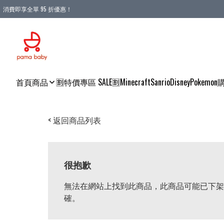
消費即享全單 95 折優惠！
購物滿 HKD 900.00即享免運費優惠！（適用於 本地送貨、本地取貨 )
首頁
商品
🈹特價專區 SALE🈹
Minecraft
Sanrio
Disney
Pokemon
< 返回商品列表
很抱歉
無法在網站上找到此商品，此商品可能已下架
確。