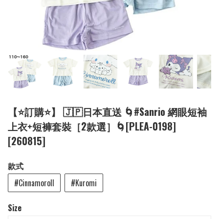
【⭐訂購⭐】 🇯🇵日本直送 🌀#Sanrio 網眼短袖
上衣+短褲套裝［2款選］🌀[PLEA-0198]
[260815]
款式
#Cinnamoroll
#Kuromi
Size