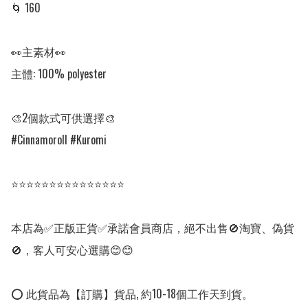
🌀 160

👀主素材👀

主體: 100% polyester

🎨2個款式可供選擇🎨

#Cinnamoroll #Kuromi 

⭐⭐⭐⭐⭐⭐⭐⭐⭐⭐⭐⭐⭐⭐⭐

本店為✅正版正貨✅承諾會員商店，絕不出售🚫淘寶、偽貨
🚫，客人可安心選購😊😊

⭕ 此貨品為【訂購】貨品, 約10-18個工作天到貨。
