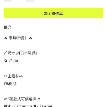
加至購物車
簡介
−
🔥 限時特價中 🔥

📏尺寸📏(日本鞋碼)

🌀 24 cm

👀主素材👀

EVA樹脂

🎨3個款式可供選擇🎨

#Kitty / #Cinnamoroll / #Kuromi 
