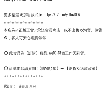
更多精選 #涼鞋 款式 ▶️ https://t2m.io/yUfovKLW

⭐⭐⭐⭐⭐⭐⭐⭐⭐⭐⭐⭐⭐⭐⭐

本店為✅正版正貨✅承諾會員商店，絕不出售🚫淘寶、偽貨
🚫，客人可安心選購😊😊

⭕ 此貨品為【訂購】貨品, 約10-18個工作天到貨。

⭕ 訂購條款請參閱 :【購物須知】➡️ 【退貨及退款政策】

⭐⭐⭐⭐⭐⭐⭐⭐⭐⭐⭐⭐⭐⭐⭐
Sanrio
春夏系列