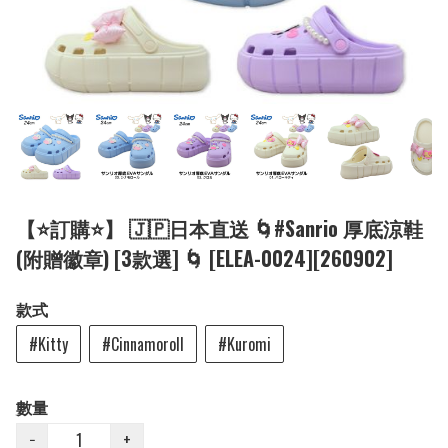
【⭐訂購⭐】 🇯🇵日本直送 🌀#Sanrio 厚底涼鞋
(附贈徽章) [3款選] 🌀 [ELEA-0024][260902]
款式
#Kitty
#Cinnamoroll
#Kuromi
數量
−
+