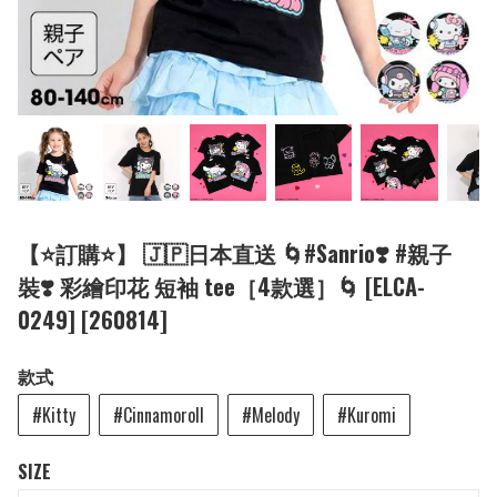
【⭐訂購⭐】 🇯🇵日本直送 🌀#Sanrio❣️ #親子
裝❣️ 彩繪印花 短袖 tee［4款選］🌀 [ELCA-
0249] [260814]
款式
#Kitty
#Cinnamoroll
#Melody
#Kuromi
SIZE