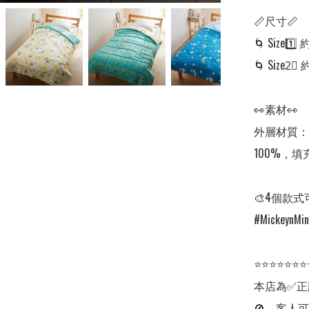
📏尺寸📏

🌀 Size1️⃣ 
🌀 Size2⃣ 約
👀素材👀

外層材質：
100%，填
🎨4個款式
#MickeynMinni
⭐⭐⭐⭐⭐⭐⭐
本店為✅正
🚫，客人可