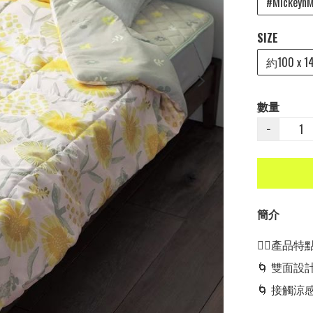
#MickeynM
SIZE
約100 x 1
數量
−
簡介
👍🏻產品特點👍
🌀 雙面設
🌀 接觸涼