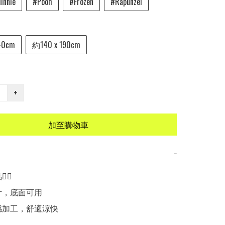
innie
#Pooh
#Frozen
#Rapunzel
40cm
約140 x 190cm
+
加至購物車
−
🏻

計，底面可用

感加工，舒適涼快
