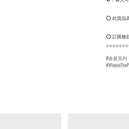
⭕ 此貨品為
⭕ 訂購條款
春夏系列
WinnieThe