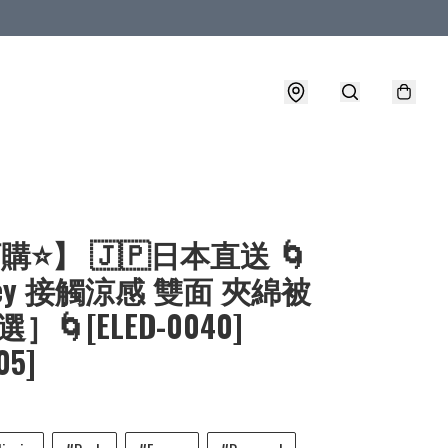
購⭐】 🇯🇵日本直送 🌀
sney 接觸涼感 雙面 夾綿被
］🌀[ELED-0040]
05]