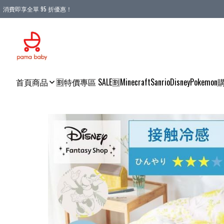
消費即享全單 95 折優惠！
購物滿 HKD 900.00即享免運費優惠！（適用於 本地送貨、本地取貨 )
首頁
商品
🈹特價專區 SALE🈹
Minecraft
Sanrio
Disney
Pokemon