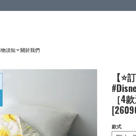
購物須知
關於我們
【⭐訂
#Di
［4款選
[2609
款式