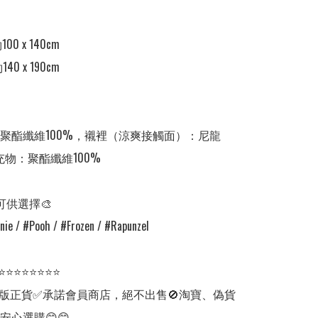
約100 x 140cm

140 x 190cm

聚酯纖維100%，襯裡（涼爽接觸面）：尼龍
充物：聚酯纖維100%

可供選擇🎨

e / #Pooh / #Frozen / #Rapunzel                  

⭐⭐⭐⭐⭐⭐⭐⭐

版正貨✅承諾會員商店，絕不出售🚫淘寶、偽貨
安心選購😊😊
