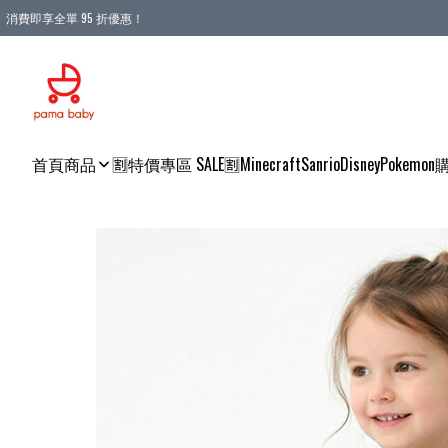
消費即享全單 95 折優惠！
購物滿 HKD 900.00即享免運費優惠！（適用於 本地送貨、本地取貨 )
首頁
商品
🈹特價專區 SALE🈹
Minecraft
Sanrio
Disney
Pokemon