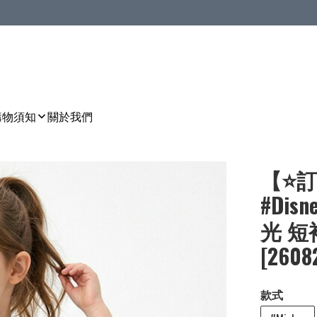
購物須知
關於我們
【⭐訂
#Dis
光 短袖 
[2608
款式