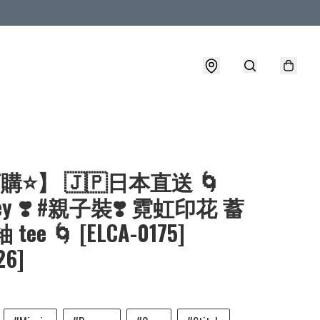
購⭐】 🇯🇵日本直送 🌀
ney ❣️ #親子裝❣️ 霓虹印花 蓄
tee 🌀 [ELCA-0175]
26]