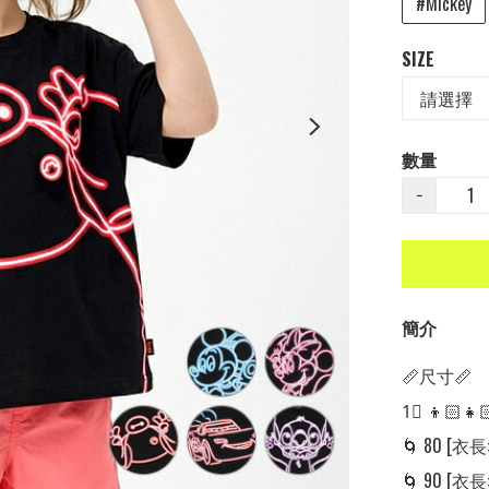
#Mickey
SIZE
數量
−
簡介
📏尺寸📏

1⃣ 👦🏻👧
🌀 80 [衣長
🌀 90 [衣長