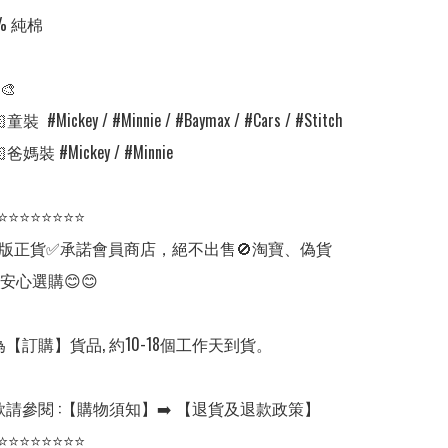
 純棉



裝  #Mickey / #Minnie / #Baymax / #Cars / #Stitch      

爸媽裝 #Mickey / #Minnie 

⭐⭐⭐⭐⭐⭐⭐⭐

版正貨✅承諾會員商店，絕不出售🚫淘寶、偽貨
安心選購😊😊

【訂購】貨品, 約10-18個工作天到貨。

請參閱 :【購物須知】➡️ 【退貨及退款政策】

⭐⭐⭐⭐⭐⭐⭐⭐