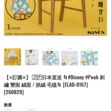
【⭐訂購⭐】 🇯🇵日本直送 🌀#Disney #Pooh 刺
繡 雙面 絨面 / 抓絨 毛毯🌀 [ELAD-0167]
[260829]
數量