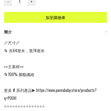
−
+
加至購物車
簡介
−
📏尺寸📏

🌀 長64厘米，寬74厘米

👀主素材👀

🌀100% 聚酯纖維

更多 # 系列產品▶️ https://www.pamababy.store/products?
q=POOH

⭐⭐⭐⭐⭐⭐⭐⭐⭐⭐⭐⭐⭐⭐⭐
