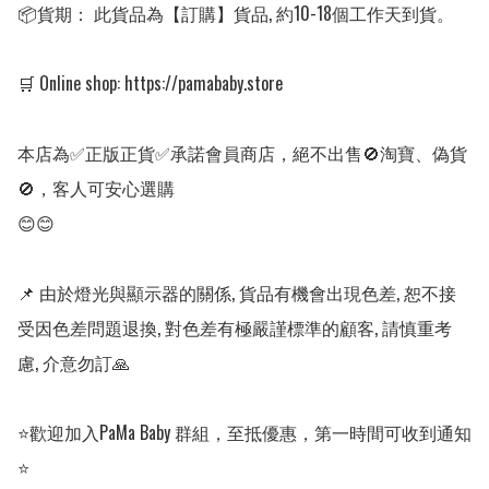
📦貨期： 此貨品為【訂購】貨品, 約10-18個工作天到貨。

🛒 Online shop: https://pamababy.store

本店為✅正版正貨✅承諾會員商店，絕不出售🚫淘寶、偽貨
🚫，客人可安心選購

😊😊

📌 由於燈光與顯示器的關係, 貨品有機會出現色差, 恕不接
受因色差問題退換, 對色差有極嚴謹標準的顧客, 請慎重考
慮, 介意勿訂🙏

⭐歡迎加入PaMa Baby 群組，至抵優惠，第一時間可收到通知
⭐
