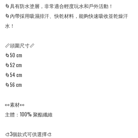
🌀具有防水塗層，非常適合輕度玩水和戶外活動！

🌀內帶採用吸濕排汗、快乾材料，能夠快速吸收並乾燥汗
水！

📏頭圍尺寸📏

🌀50 cm 

🌀52 cm 

🌀54 cm 

🌀56 cm 

👀素材👀

主體：100% 聚酯纖維　　　　　

🎨3個款式可供選擇🎨
