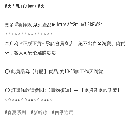
#E6 / #DrYellow / #E5                   

更多 #新幹線 系列產品▶️ https://t2m.io/fj6kGW2r

⭐⭐⭐⭐⭐⭐⭐⭐⭐⭐⭐⭐⭐⭐⭐

本店為✅正版正貨✅承諾會員商店，絕不出售🚫淘寶、偽貨
🚫，客人可安心選購😊😊

⭕ 此貨品為【訂購】貨品, 約10-18個工作天到貨。

⭕ 訂購條款請參閱 :【購物須知】➡️ 【退貨及退款政策】

⭐⭐⭐⭐⭐⭐⭐⭐⭐⭐⭐⭐⭐⭐⭐
春夏系列
新幹線
四季適用