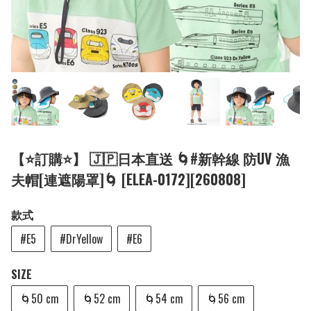
【⭐訂購⭐】 🇯🇵日本直送 🌀#新幹線 防UV 漁
夫帽[連遮陽罩]🌀 [ELEA-0172][260808]
款式
#E5
#DrYellow
#E6
SIZE
🌀50 cm
🌀52 cm
🌀54 cm
🌀56 cm