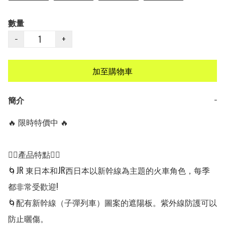
數量
−
+
加至購物車
簡介
−
🔥 限時特價中 🔥

👍🏻產品特點👍🏻

🌀JR 東日本和JR西日本以新幹線為主題的火車角色，每季
都非常受歡迎!

🌀配有新幹線（子彈列車）圖案的遮陽板。紫外線防護可以
防止曬傷。
