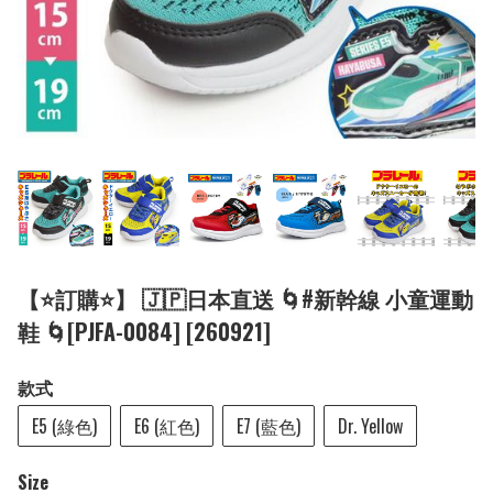
【⭐訂購⭐】 🇯🇵日本直送 🌀#新幹線 小童運動
鞋 🌀[PJFA-0084] [260921]
款式
E5 (綠色)
E6 (紅色)
E7 (藍色)
Dr. Yellow
Size