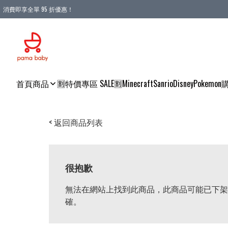
消費即享全單 95 折優惠！
購物滿 HKD 900.00即享免運費優惠！（適用於 本地送貨、本地取貨 )
首頁
商品
🈹特價專區 SALE🈹
Minecraft
Sanrio
Disney
Pokemon
< 返回商品列表
很抱歉
無法在網站上找到此商品，此商品可能已下架
確。