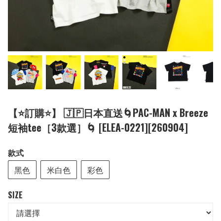
【⭐訂購⭐】 🇯🇵日本直送🌀PAC-MAN x Breeze
短袖tee［3款選］🌀 [ELEA-0221][260904]
款式
黑色
米白色
彩色
SIZE