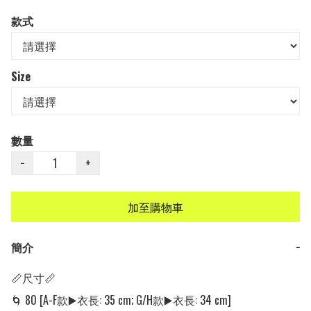
款式
Size
數量
−
+
加至購物車
簡介
−
📏尺寸📏

🌀 80 [A-F款▶️衣長: 35 cm; G/H款▶️衣長: 34 cm]
