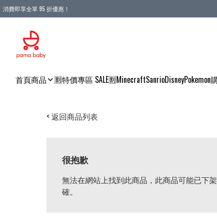
消費即享全單 95 折優惠！
購物滿 HKD 900.00即享免運費優惠！（適用於 本地送貨、本地取貨 )
首頁
商品
🈹特價專區 SALE🈹
Minecraft
Sanrio
Disney
Pokemon
< 返回商品列表
很抱歉
無法在網站上找到此商品，此商品可能已下架
確。